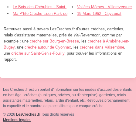
Le Bois des Chérubins - Saint-
Vallées Mômes - Villereversure
Étienne-du-Bois
Ma P’tite Crèche Eden Park de
19 Mars 1962 - Ceyzériat
Bourg - Bourg-en-Bresse
Retrouvez aussi à travers LesCreches.fr d'autres crèches, garderies,
relais d'assistante maternelles, près de
Val-Revermont
, comme par
exemple : une
crèche sur Bourg-en-Bresse
, les
crèches à Ambérieu-en-
Bugey
, une
crèche autour de Oyonnax
, les
crèches dans Valserhône
,
une
crèche sur Saint-Genis-Pouilly
, pour trouver les informations en
rapport.
Les Crèches .fr est un portail d'information sur les modes d'accueil des enfants
en bas âge : crèches (publiques, privées, ou d'entreprise), garderies, relais
assistantes maternelles, relais, jardin d'enfant, etc. Retrouvez prochainement
la capacité et le nombre de places libres pour chaque crèche.
© 2026
LesCreches .fr
Tous droits réservés
Mentions légales