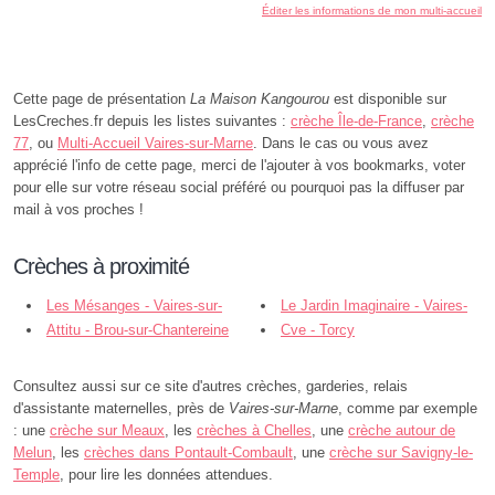
Éditer les informations de mon multi-accueil
Cette page de présentation
La Maison Kangourou
est disponible sur
LesCreches.fr depuis les listes suivantes :
crèche Île-de-France
,
crèche
77
, ou
Multi-Accueil Vaires-sur-Marne
. Dans le cas ou vous avez
apprécié l'info de cette page, merci de l'ajouter à vos bookmarks, voter
pour elle sur votre réseau social préféré ou pourquoi pas la diffuser par
mail à vos proches !
Crèches à proximité
Les Mésanges - Vaires-sur-
Le Jardin Imaginaire - Vaires-
Marne
Attitu - Brou-sur-Chantereine
sur-Marne
Cve - Torcy
Consultez aussi sur ce site d'autres crèches, garderies, relais
d'assistante maternelles, près de
Vaires-sur-Marne
, comme par exemple
: une
crèche sur Meaux
, les
crèches à Chelles
, une
crèche autour de
Melun
, les
crèches dans Pontault-Combault
, une
crèche sur Savigny-le-
Temple
, pour lire les données attendues.