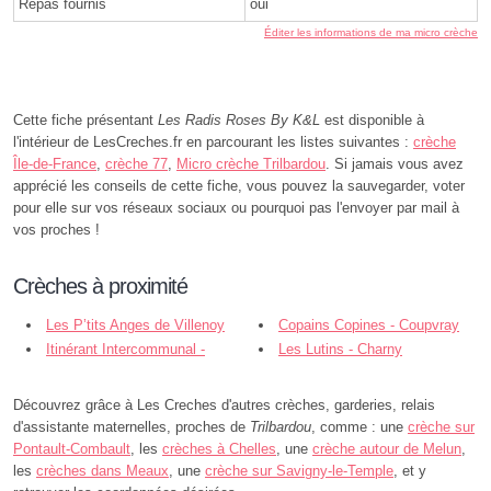
Repas fournis
oui
Éditer les informations de ma micro crèche
Cette fiche présentant
Les Radis Roses By K&L
est disponible à
l'intérieur de LesCreches.fr en parcourant les listes suivantes :
crèche
Île-de-France
,
crèche 77
,
Micro crèche Trilbardou
. Si jamais vous avez
apprécié les conseils de cette fiche, vous pouvez la sauvegarder, voter
pour elle sur vos réseaux sociaux ou pourquoi pas l'envoyer par mail à
vos proches !
Crèches à proximité
Les P’tits Anges de Villenoy
Copains Copines - Coupvray
Itinérant Intercommunal -
Les Lutins - Charny
Charny
Découvrez grâce à Les Creches d'autres crèches, garderies, relais
d'assistante maternelles, proches de
Trilbardou
, comme : une
crèche sur
Pontault-Combault
, les
crèches à Chelles
, une
crèche autour de Melun
,
les
crèches dans Meaux
, une
crèche sur Savigny-le-Temple
, et y