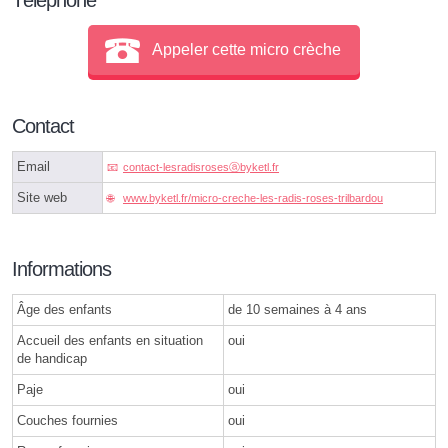
Appeler cette micro crèche
Contact
Email
contact-lesradisrosesⓐbyketl.fr
Site web
www.byketl.fr/micro-creche-les-radis-roses-trilbardou
Informations
Âge des enfants
de 10 semaines à 4 ans
Accueil des enfants en situation
oui
de handicap
Paje
oui
Couches fournies
oui