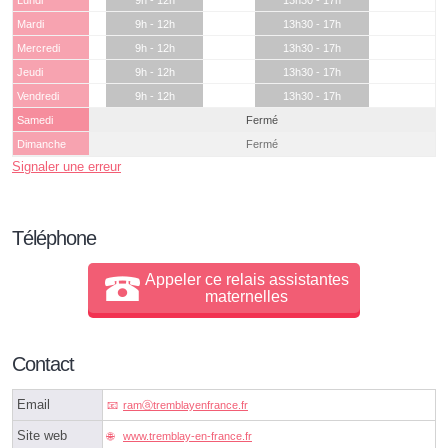
Lundi
9h - 12h
13h30 - 17h
Mardi
9h - 12h
13h30 - 17h
Mercredi
9h - 12h
13h30 - 17h
Jeudi
9h - 12h
13h30 - 17h
Vendredi
9h - 12h
13h30 - 17h
Samedi
Fermé
Dimanche
Fermé
Signaler une erreur
Téléphone
Appeler ce relais assistantes
maternelles
Contact
Email
ramⓐtremblayenfrance.fr
Site web
www.tremblay-en-france.fr