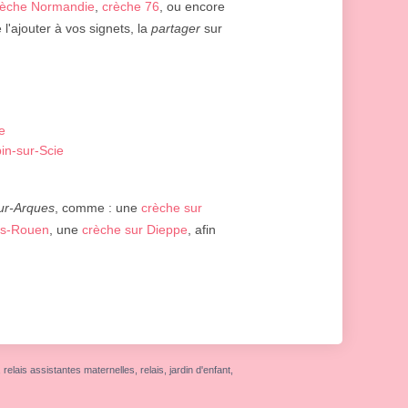
rèche Normandie
,
crèche 76
, ou encore
l'ajouter à vos signets, la
partager
sur
e
bin-sur-Scie
sur-Arques
, comme : une
crèche sur
lès-Rouen
, une
crèche sur Dieppe
, afin
elais assistantes maternelles, relais, jardin d'enfant,