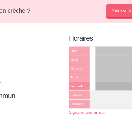
en crèche ?
Faire votr
Horaires
Lundi
Mardi
Mercredi
Jeudi
ps
Vendredi
ommun
Samedi
Dimanche
Signaler une erreur