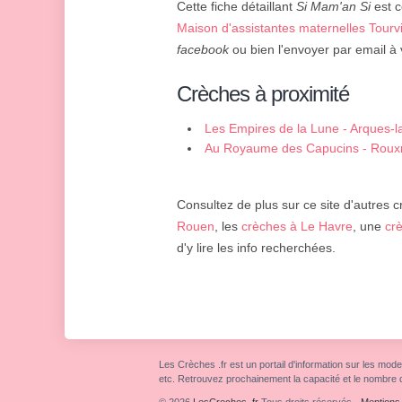
Cette fiche détaillant
Si Mam'an Si
est c
Maison d'assistantes maternelles Tourvi
facebook
ou bien l'envoyer par email à 
Crèches à proximité
Les Empires de la Lune - Arques-la
Au Royaume des Capucins - Rouxm
Consultez de plus sur ce site d'autres c
Rouen
, les
crèches à Le Havre
, une
cr
d'y lire les info recherchées.
Les Crèches .fr est un portail d'information sur les mode
etc. Retrouvez prochainement la capacité et le nombre 