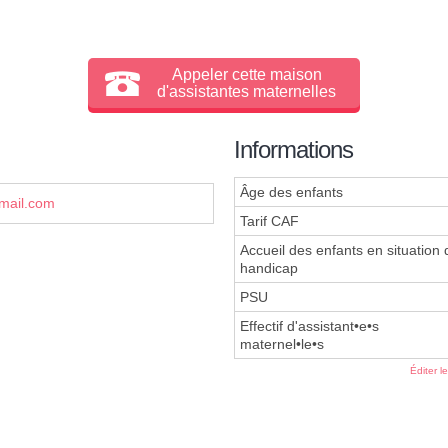
Appeler cette maison
d'assistantes maternelles
Informations
Âge des enfants
mail.com
Tarif CAF
Accueil des enfants en situation 
handicap
PSU
Effectif d'assistant•e•s
maternel•le•s
Éditer l