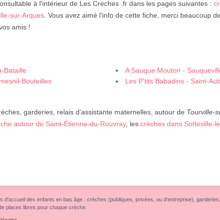
onsultable à l'intérieur de Les Creches .fr dans les pages suivantes :
c
lle-sur-Arques
. Vous avez aimé l'info de cette fiche, merci beaucoup de 
vos amis !
-Bataille
A Sauque Mouton - Sauquevill
esnil-Bouteilles
Les P'tits Babadins - Saint-Au
rèches, garderies, relais d'assistante maternelles, autour de
Tourville-
èche autour de Saint-Étienne-du-Rouvray
, les
crèches dans Sotteville-
s d'accueil des enfants en bas âge : crèches (publiques, privées, ou d'entreprise), garderies, r
de places libres pour chaque crèche.