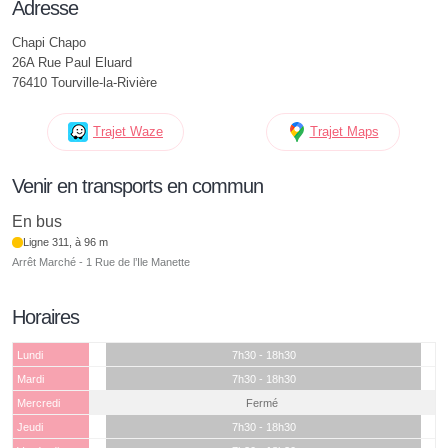
Adresse
Chapi Chapo
26A Rue Paul Eluard
76410 Tourville-la-Rivière
Trajet Waze
Trajet Maps
Venir en transports en commun
En bus
Ligne 311, à 96 m
Arrêt Marché - 1 Rue de l’Ile Manette
Horaires
Lundi
7h30 - 18h30
Mardi
7h30 - 18h30
Mercredi
Fermé
Jeudi
7h30 - 18h30