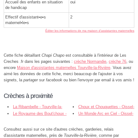
Accueil des enfants en situation
oui
de handicap
Effectif d'assistant•e•s
2
maternel•le•s
Éditer les informations de ma maison d'assistantes maternelles
Cette fiche détaillant
Chapi Chapo
est consultable à l'intérieur de Les
Creches .fr dans les pages suivantes :
crèche Normandie
,
crèche 76
, ou
encore
Maison d'assistantes maternelles Tourville-la-Rivière
. Vous avez
aimé les données de cette fiche, merci beaucoup de l'ajouter à vos
signets, la
partager
sur
facebook
ou bien l'envoyer par email à vos amis !
Crèches à proximité
La Ribambelle - Tourville-la-
Choux et Chouquettes - Oissel-
Rivière
Le Royaume des Bout'choux -
sur-Seine
Un Monde Arc en Ciel - Oissel-
Oissel-sur-Seine
sur-Seine
Consultez aussi sur ce site d'autres crèches, garderies, relais
d'assistante maternelles, près de
Tourville-la-Rivière
, comme par