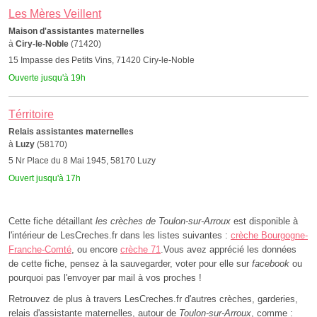
Les Mères Veillent
Maison d'assistantes maternelles
à
Ciry-le-Noble
(71420)
15 Impasse des Petits Vins, 71420 Ciry-le-Noble
Ouverte jusqu'à 19h
Térritoire
Relais assistantes maternelles
à
Luzy
(58170)
5 Nr Place du 8 Mai 1945, 58170 Luzy
Ouvert jusqu'à 17h
Cette fiche détaillant
les crèches de Toulon-sur-Arroux
est disponible à
l'intérieur de LesCreches.fr dans les listes suivantes :
crèche Bourgogne-
Franche-Comté
, ou encore
crèche 71
.Vous avez apprécié les données
de cette fiche, pensez à la sauvegarder, voter pour elle sur
facebook
ou
pourquoi pas l'envoyer par mail à vos proches !
Retrouvez de plus à travers LesCreches.fr d'autres crèches, garderies,
relais d'assistante maternelles, autour de
Toulon-sur-Arroux
, comme :