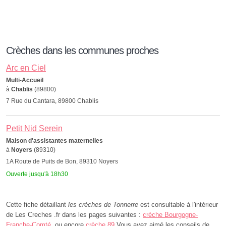
Crèches dans les communes proches
Arc en Ciel
Multi-Accueil
à
Chablis
(89800)
7 Rue du Cantara, 89800 Chablis
Petit Nid Serein
Maison d'assistantes maternelles
à
Noyers
(89310)
1A Route de Puits de Bon, 89310 Noyers
Ouverte jusqu'à 18h30
Cette fiche détaillant
les crèches de Tonnerre
est consultable à l'intérieur
de Les Creches .fr dans les pages suivantes :
crèche Bourgogne-
Franche-Comté
, ou encore
crèche 89
.Vous avez aimé les conseils de