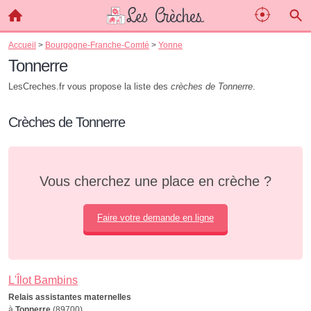
Accueil
>
Bourgogne-Franche-Comté
>
Yonne
Tonnerre
LesCreches.fr vous propose la liste des
crèches de Tonnerre
.
Crèches de Tonnerre
Vous cherchez une place en crèche ?
Faire votre demande en ligne
L'Îlot Bambins
Relais assistantes maternelles
à
Tonnerre
(89700)