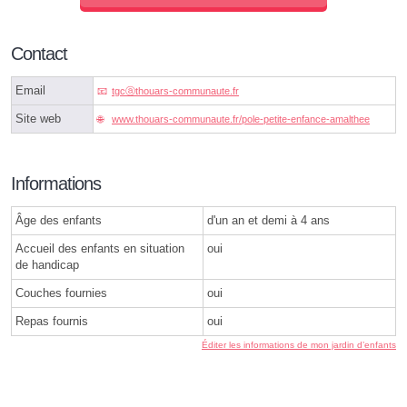
Contact
Email
tgcⓐthouars-communaute.fr
Site web
www.thouars-communaute.fr/pole-petite-enfance-amalthee
Informations
Âge des enfants
d'un an et demi à 4 ans
Accueil des enfants en situation
oui
de handicap
Couches fournies
oui
Repas fournis
oui
Éditer les informations de mon jardin d’enfants