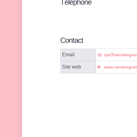
Téléphone
Contact
Email
rpeⓐvendeegrandl
Site web
www.vendeegrandl