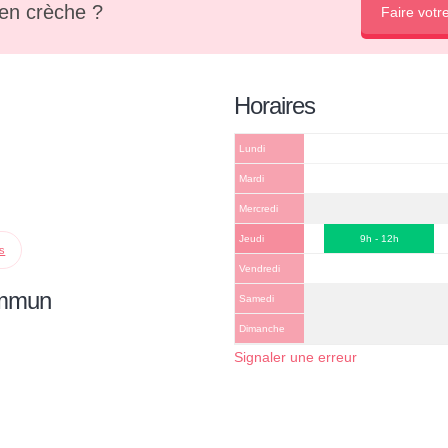
en crèche ?
Faire votr
Horaires
Lundi
Mardi
Mercredi
Jeudi
9h - 12h
ps
Vendredi
ommun
Samedi
Dimanche
Signaler une erreur