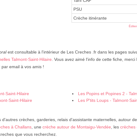
Tarif CAF
PSU
Crèche itinérante
Édite
oral
est consultable à l'intérieur de Les Creches .fr dans les pages suiv
elles Talmont-Saint-Hilaire
. Vous avez aimé l'info de cette fiche, merci
 par email à vos amis !
t-Saint-Hilaire
Les Popins et Popines 2 - Talm
ont-Saint-Hilaire
Les P'tits Loups - Talmont-Sain
d'autres crèches, garderies, relais d'assistante maternelles, autour d
èches à Challans
, une
crèche autour de Montaigu-Vendée
, les
crèches
s creches que vous recherchez.