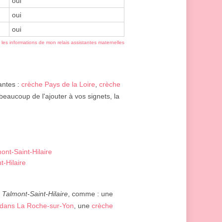
oui
oui
oui
r les informations de mon relais assistantes maternelles
antes :
crèche Pays de la Loire
,
crèche
 beaucoup de l'ajouter à vos signets, la
ont-Saint-Hilaire
t-Hilaire
e
Talmont-Saint-Hilaire
, comme : une
 dans La Roche-sur-Yon
, une
crèche