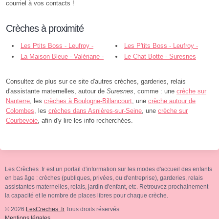
courriel à vos contacts !
Crèches à proximité
Les Ptits Boss - Leufroy -
Les P'tits Boss - Leufroy -
Suresnes
La Maison Bleue - Valériane -
Suresnes
Le Chat Botte - Suresnes
Suresnes
Consultez de plus sur ce site d'autres crèches, garderies, relais
d'assistante maternelles, autour de
Suresnes
, comme : une
crèche sur
Nanterre
, les
crèches à Boulogne-Billancourt
, une
crèche autour de
Colombes
, les
crèches dans Asnières-sur-Seine
, une
crèche sur
Courbevoie
, afin d'y lire les info recherchées.
Les Crèches .fr est un portail d'information sur les modes d'accueil des enfants
en bas âge : crèches (publiques, privées, ou d'entreprise), garderies, relais
assistantes maternelles, relais, jardin d'enfant, etc. Retrouvez prochainement
la capacité et le nombre de places libres pour chaque crèche.
© 2026
LesCreches .fr
Tous droits réservés
Mentions légales