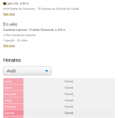
Ligne 241, à 60 m
Arrêt Mairie de Suresnes - 35 Avenue du Général de Gaulle
Voir tout
En vélo
Gardenat Lapostol - Franklin Roosevelt, à 239 m
2 Rue Gardenat Lapostol
Capacité : 24 vélos
Voir tout
Horaires
Lundi
Fermé
Mardi
Fermé
Mercredi
Fermé
Jeudi
Fermé
Vendredi
Fermé
Samedi
Fermé