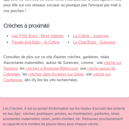
pour elle sur vos réseaux sociaux ou pourquoi pas l'envoyer par mail à
vos proches !
Crèches à proximité
Les P'tits Boss - Mont Valérien
La Colline - Suresnes
- Suresnes
People And Baby - la Colline
Le Chat Botte - Suresnes
Foch - Suresnes
Consultez de plus sur ce site d'autres crèches, garderies, relais
d'assistante maternelles, autour de
Suresnes
, comme : une
crèche sur
Nanterre
, les
crèches à Boulogne-Billancourt
, une
crèche autour de
Colombes
, les
crèches dans Asnières-sur-Seine
, une
crèche sur
Courbevoie
, afin d'y lire les info recherchées.
Les Crèches .fr est un portail d'information sur les modes d'accueil des enfants
en bas âge : crèches (publiques, privées, ou d'entreprise), garderies, relais
assistantes maternelles, relais, jardin d'enfant, etc. Retrouvez prochainement
la capacité et le nombre de places libres pour chaque crèche.