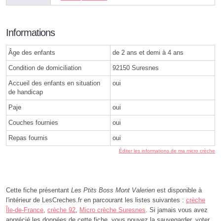
Informations
Âge des enfants
de 2 ans et demi à 4 ans
Condition de domiciliation
92150 Suresnes
Accueil des enfants en situation
oui
de handicap
Paje
oui
Couches fournies
oui
Repas fournis
oui
Éditer les informations de ma micro crèche
Cette fiche présentant
Les Ptits Boss Mont Valerien
est disponible à
l'intérieur de LesCreches.fr en parcourant les listes suivantes :
crèche
Île-de-France
,
crèche 92
,
Micro crèche Suresnes
. Si jamais vous avez
apprécié les données de cette fiche, vous pouvez la sauvegarder, voter