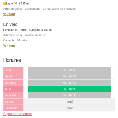
Ligne 40, à 195 m
Arrêt Suresnes - Longchamp - 2 Rue Merlin de Thionville
Voir tout
En vélo
Fontaine du Tertre - Calvaire, à 161 m
3 Avenue de la Fontaine du Tertre
Capacité : 24 vélos
Voir tout
Horaires
Lundi
8h - 18h30
Mardi
8h - 18h30
Mercredi
8h - 18h30
Jeudi
8h - 18h30
Vendredi
8h - 18h30
Samedi
Fermé
Dimanche
Fermé
Signaler une erreur