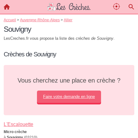
Accueil
>
Auvergne-Rhône-Alpes
>
Allier
Souvigny
LesCreches.fr vous propose la liste des
crèches de Souvigny
.
Crèches de Souvigny
Vous cherchez une place en crèche ?
Faire votre demande en ligne
L'Escalouette
Micro crèche
à
Souvigny
(03210)