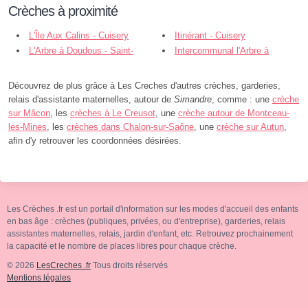
Crèches à proximité
L'Île Aux Calins - Cuisery
Itinérant - Cuisery
L'Arbre à Doudous - Saint-
Intercommunal l'Arbre à
Germain-du-Plain
Doudous - Saint-Germain-du-Plain
Découvrez de plus grâce à Les Creches d'autres crèches, garderies,
relais d'assistante maternelles, autour de
Simandre
, comme : une
crèche
sur Mâcon
, les
crèches à Le Creusot
, une
crèche autour de Montceau-
les-Mines
, les
crèches dans Chalon-sur-Saône
, une
crèche sur Autun
,
afin d'y retrouver les coordonnées désirées.
Les Crèches .fr est un portail d'information sur les modes d'accueil des enfants
en bas âge : crèches (publiques, privées, ou d'entreprise), garderies, relais
assistantes maternelles, relais, jardin d'enfant, etc. Retrouvez prochainement
la capacité et le nombre de places libres pour chaque crèche.
© 2026
LesCreches .fr
Tous droits réservés
Mentions légales