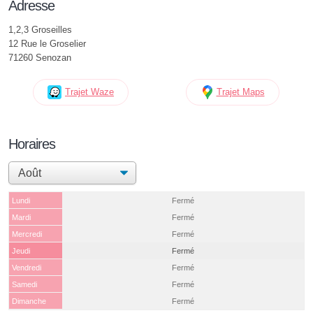
Adresse
1,2,3 Groseilles
12 Rue le Groselier
71260 Senozan
Trajet Waze
Trajet Maps
Horaires
Lundi
Fermé
Mardi
Fermé
Mercredi
Fermé
Jeudi
Fermé
Vendredi
Fermé
Samedi
Fermé
Dimanche
Fermé