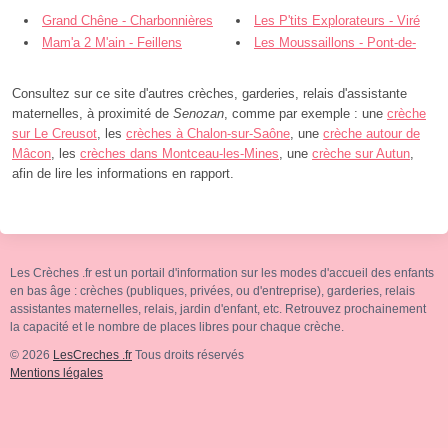
Grand Chêne - Charbonnières
Les P'tits Explorateurs - Viré
Mam'a 2 M'ain - Feillens
Les Moussaillons - Pont-de-
Vaux
Consultez sur ce site d'autres crèches, garderies, relais d'assistante
maternelles, à proximité de
Senozan
, comme par exemple : une
crèche
sur Le Creusot
, les
crèches à Chalon-sur-Saône
, une
crèche autour de
Mâcon
, les
crèches dans Montceau-les-Mines
, une
crèche sur Autun
,
afin de lire les informations en rapport.
Les Crèches .fr est un portail d'information sur les modes d'accueil des enfants
en bas âge : crèches (publiques, privées, ou d'entreprise), garderies, relais
assistantes maternelles, relais, jardin d'enfant, etc. Retrouvez prochainement
la capacité et le nombre de places libres pour chaque crèche.
© 2026
LesCreches .fr
Tous droits réservés
Mentions légales