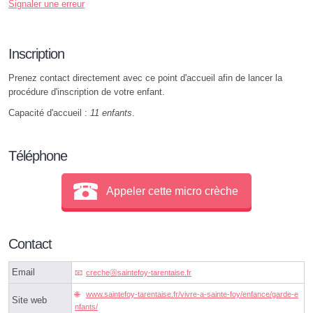
Signaler une erreur
Inscription
Prenez contact directement avec ce point d'accueil afin de lancer la
procédure d'inscription de votre enfant.
Capacité d'accueil :
11 enfants
.
Téléphone
Appeler cette micro crèche
Contact
Email
crecheⓐsaintefoy-tarentaise.fr
www.saintefoy-tarentaise.fr/vivre-a-sainte-foy/enfance/garde-e
Site web
nfants/