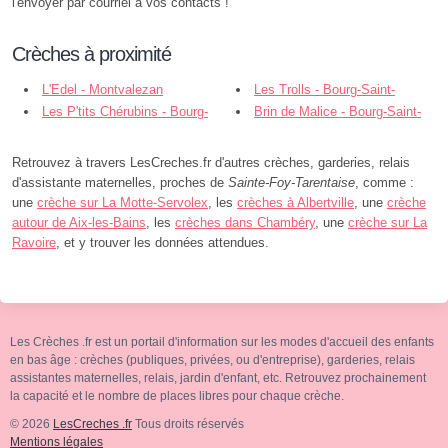
l'envoyer par courriel à vos contacts !
Crèches à proximité
L'Edel - Montvalezan
Les Trolls - Bourg-Saint-
Les P'tits Chérubins - Bourg-
Maurice
Brin de Malice - Bourg-Saint-
Saint-Maurice
Maurice
Retrouvez à travers LesCreches.fr d'autres crèches, garderies, relais
d'assistante maternelles, proches de
Sainte-Foy-Tarentaise
, comme :
une
crèche sur La Motte-Servolex
, les
crèches à Albertville
, une
crèche
autour de Aix-les-Bains
, les
crèches dans Chambéry
, une
crèche sur La
Ravoire
, et y trouver les données attendues.
Les Crèches .fr est un portail d'information sur les modes d'accueil des enfants
en bas âge : crèches (publiques, privées, ou d'entreprise), garderies, relais
assistantes maternelles, relais, jardin d'enfant, etc. Retrouvez prochainement
la capacité et le nombre de places libres pour chaque crèche.
© 2026
LesCreches .fr
Tous droits réservés
Mentions légales