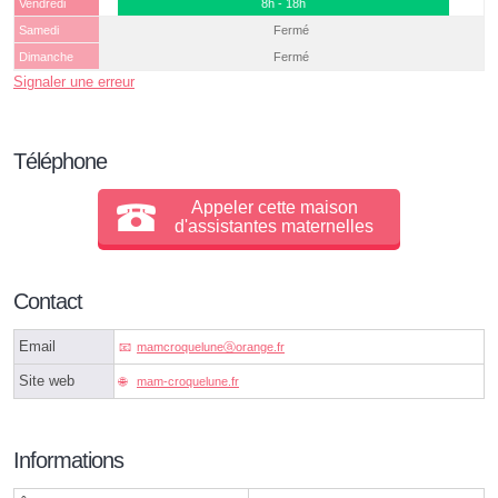
Vendredi
8h - 18h
Samedi
Fermé
Dimanche
Fermé
Signaler une erreur
Téléphone
Appeler cette maison
d'assistantes maternelles
Contact
Email
mamcroqueluneⓐorange.fr
Site web
mam-croquelune.fr
Informations