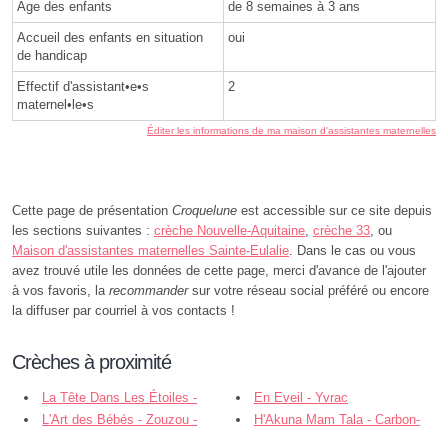
Âge des enfants
de 8 semaines à 3 ans
Accueil des enfants en situation
oui
de handicap
Effectif d'assistant•e•s
2
maternel•le•s
Éditer les informations de ma maison d'assistantes maternelles
Cette page de présentation
Croquelune
est accessible sur ce site depuis
les sections suivantes :
crèche Nouvelle-Aquitaine
,
crèche 33
, ou
Maison d'assistantes maternelles Sainte-Eulalie
. Dans le cas ou vous
avez trouvé utile les données de cette page, merci d'avance de l'ajouter
à vos favoris, la
recommander
sur votre réseau social préféré ou encore
la diffuser par courriel à vos contacts !
Crèches à proximité
La Tête Dans Les Étoiles -
En Eveil - Yvrac
Sainte-Eulalie
L'Art des Bébés - Zouzou -
H'Akuna Mam Tala - Carbon-
Carbon-Blanc
Blanc