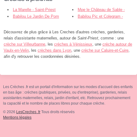
La Marelle - Saint-Priest
Mpe le Château de Sable -
Babilou Le Jardin De Pom
Saint-Priest
Babilou Pic et Colegram -
D'api - Saint-Priest
Saint-Priest
Découvrez de plus grâce à Les Creches d'autres crèches, garderies,
relais d'assistante maternelles, autour de
Saint-Priest
, comme : une
crèche sur Villeurbanne
, les
crèches à Vénissieux
, une
crèche autour de
Vaulx-en-Velin
, les
crèches dans Lyon
, une
crèche sur Caluire-et-Cuire
,
afin d'y retrouver les coordonnées désirées.
Les Crèches .fr est un portail d'information sur les modes d'accueil des enfants
en bas âge : crèches (publiques, privées, ou d'entreprise), garderies, relais
assistantes maternelles, relais, jardin d'enfant, etc. Retrouvez prochainement
la capacité et le nombre de places libres pour chaque crèche.
© 2026
LesCreches .fr
Tous droits réservés
Mentions légales