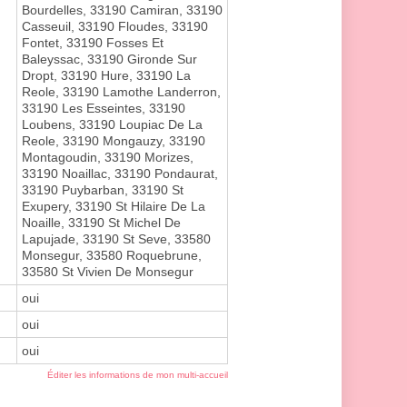
Bourdelles, 33190 Camiran, 33190
Casseuil, 33190 Floudes, 33190
Fontet, 33190 Fosses Et
Baleyssac, 33190 Gironde Sur
Dropt, 33190 Hure, 33190 La
Reole, 33190 Lamothe Landerron,
33190 Les Esseintes, 33190
Loubens, 33190 Loupiac De La
Reole, 33190 Mongauzy, 33190
Montagoudin, 33190 Morizes,
33190 Noaillac, 33190 Pondaurat,
33190 Puybarban, 33190 St
Exupery, 33190 St Hilaire De La
Noaille, 33190 St Michel De
Lapujade, 33190 St Seve, 33580
Monsegur, 33580 Roquebrune,
33580 St Vivien De Monsegur
oui
oui
oui
Éditer les informations de mon multi-accueil