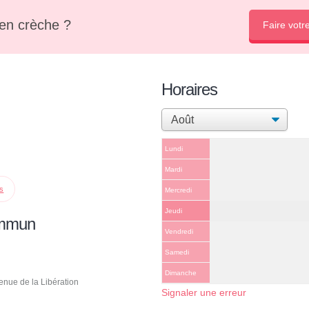
en crèche ?
Faire votr
Horaires
Lundi
Mardi
ps
Mercredi
Jeudi
ommun
Vendredi
Samedi
Dimanche
venue de la Libération
Signaler une erreur