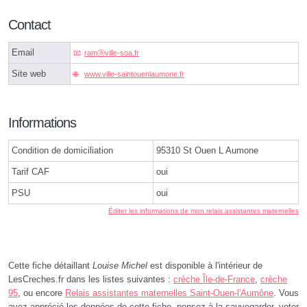
Contact
Email
ramⓐville-soa.fr
Site web
www.ville-saintouenlaumone.fr
Informations
Condition de domiciliation
95310 St Ouen L Aumone
Tarif CAF
oui
PSU
oui
Éditer les informations de mon relais assistantes maternelles
Cette fiche détaillant
Louise Michel
est disponible à l'intérieur de
LesCreches.fr dans les listes suivantes :
crèche Île-de-France
,
crèche
95
, ou encore
Relais assistantes maternelles Saint-Ouen-l'Aumône
. Vous
avez apprécié les données de cette fiche, pensez à la sauvegarder, voter