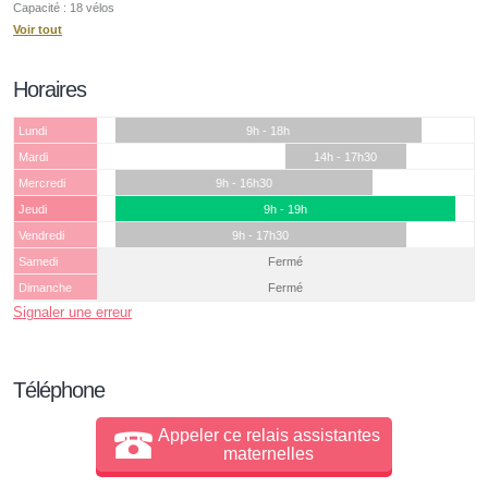
Capacité : 18 vélos
Voir tout
Horaires
Lundi
9h - 18h
Mardi
14h - 17h30
Mercredi
9h - 16h30
Jeudi
9h - 19h
Vendredi
9h - 17h30
Samedi
Fermé
Dimanche
Fermé
Signaler une erreur
Téléphone
Appeler ce relais assistantes
maternelles