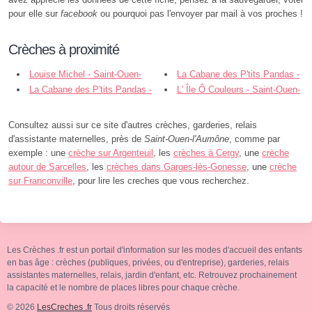
pour elle sur
facebook
ou pourquoi pas l'envoyer par mail à vos proches !
Crèches à proximité
Louise Michel - Saint-Ouen-
La Cabane des P'tits Pandas -
l'Aumône
La Cabane des P'tits Pandas -
Éragny
L' Île Ô Couleurs - Saint-Ouen-
Éragny
l'Aumône
Consultez aussi sur ce site d'autres crèches, garderies, relais
d'assistante maternelles, près de
Saint-Ouen-l'Aumône
, comme par
exemple : une
crèche sur Argenteuil
, les
crèches à Cergy
, une
crèche
autour de Sarcelles
, les
crèches dans Garges-lès-Gonesse
, une
crèche
sur Franconville
, pour lire les creches que vous recherchez.
Les Crèches .fr est un portail d'information sur les modes d'accueil des enfants
en bas âge : crèches (publiques, privées, ou d'entreprise), garderies, relais
assistantes maternelles, relais, jardin d'enfant, etc. Retrouvez prochainement
la capacité et le nombre de places libres pour chaque crèche.
© 2026
LesCreches .fr
Tous droits réservés