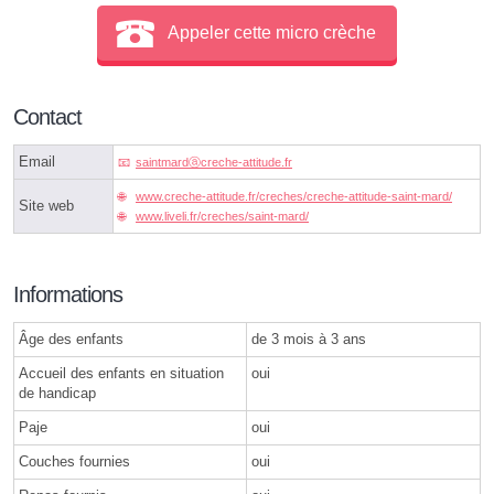
Appeler cette micro crèche
Contact
Email
saintmardⓐcreche-attitude.fr
www.creche-attitude.fr/creches/creche-attitude-saint-mard/
Site web
www.liveli.fr/creches/saint-mard/
Informations
Âge des enfants
de 3 mois à 3 ans
Accueil des enfants en situation
oui
de handicap
Paje
oui
Couches fournies
oui