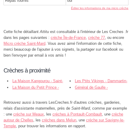
Repas fournis
oui
Éditer les informations de ma micro crèche
Cette fiche détaillant
Attitu
est consultable à l'intérieur de Les Creches .fr
dans les pages suivantes :
crèche Île-de-France
,
crèche 77
, ou encore
Micro crèche Saint-Mard
. Vous avez aimé l'information de cette fiche,
merci beaucoup de l'ajouter à vos signets, la
partager
sur
facebook
ou
bien l'envoyer par email à vos amis !
Crèches à proximité
La Maison Kangourou - Saint-
Les Ptits Vikings - Dammartin-
Mard
La Maison du Petit Prince -
en-Goële
Général de Gaulle -
Juilly
Dammartin-en-Goële
Retrouvez aussi à travers LesCreches.fr d'autres crèches, garderies,
relais d'assistante maternelles, près de
Saint-Mard
, comme par exemple
: une
crèche sur Meaux
, les
crèches à Pontault-Combault
, une
crèche
autour de Chelles
, les
crèches dans Melun
, une
crèche sur Savigny-le-
Temple
, pour trouver les informations en rapport.