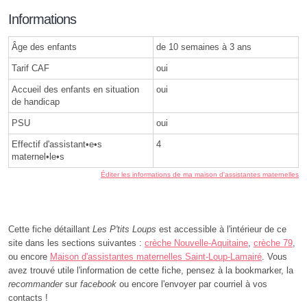
Informations
Âge des enfants
de 10 semaines à 3 ans
Tarif CAF
oui
Accueil des enfants en situation
oui
de handicap
PSU
oui
Effectif d'assistant•e•s
4
maternel•le•s
Éditer les informations de ma maison d'assistantes maternelles
Cette fiche détaillant
Les P'tits Loups
est accessible à l'intérieur de ce
site dans les sections suivantes :
crèche Nouvelle-Aquitaine
,
crèche 79
,
ou encore
Maison d'assistantes maternelles Saint-Loup-Lamairé
. Vous
avez trouvé utile l'information de cette fiche, pensez à la bookmarker, la
recommander
sur
facebook
ou encore l'envoyer par courriel à vos
contacts !