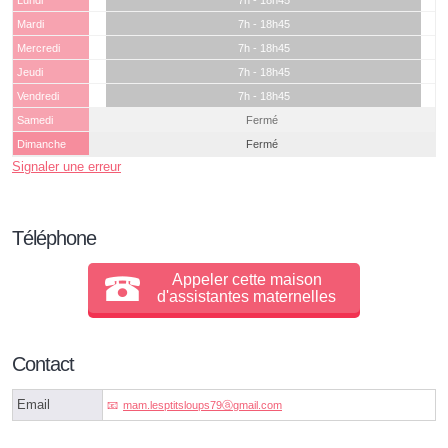
Lundi
7h - 18h45
Mardi
7h - 18h45
Mercredi
7h - 18h45
Jeudi
7h - 18h45
Vendredi
7h - 18h45
Samedi
Fermé
Dimanche
Fermé
Signaler une erreur
Téléphone
Appeler cette maison
d'assistantes maternelles
Contact
Email
mam.lesptitsloups79ⓐgmail.com