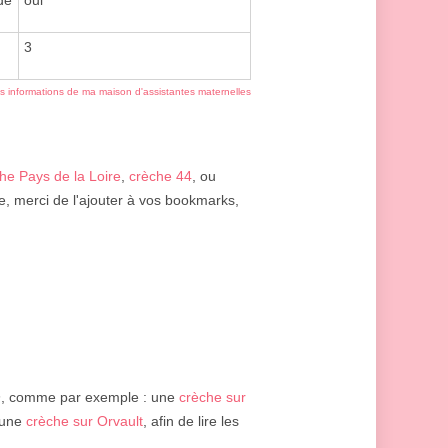
de
oui
3
es informations de ma maison d'assistantes maternelles
he Pays de la Loire
,
crèche 44
, ou
, merci de l'ajouter à vos bookmarks,
n
, comme par exemple : une
crèche sur
 une
crèche sur Orvault
, afin de lire les