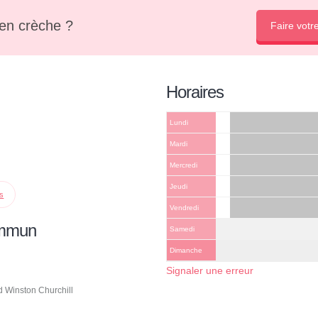
en crèche ?
Faire votr
Horaires
Lundi
Mardi
Mercredi
Jeudi
ps
Vendredi
ommun
Samedi
Dimanche
Signaler une erreur
d Winston Churchill