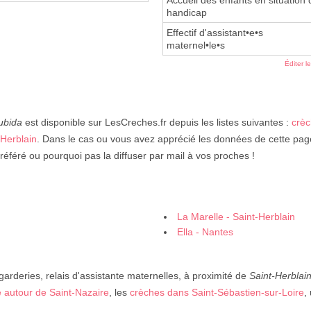
Accueil des enfants en situation 
handicap
Effectif d'assistant•e•s
maternel•le•s
Éditer l
ubida
est disponible sur LesCreches.fr depuis les listes suivantes :
crèc
-Herblain
. Dans le cas ou vous avez apprécié les données de cette page
préféré ou pourquoi pas la diffuser par mail à vos proches !
La Marelle - Saint-Herblain
Ella - Nantes
garderies, relais d'assistante maternelles, à proximité de
Saint-Herblai
 autour de Saint-Nazaire
, les
crèches dans Saint-Sébastien-sur-Loire
,