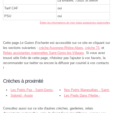
La Bridoire, 73520 St Beron
Tarif CAF
oui
PSU
oui
Éditer les informations de mon relais assistantes maternelles
Cette page
Le Guiers Enchante
est accessible sur ce site en cliquant sur
les sections suivantes :
crèche Auvergne-Rhône-Alpes
,
crèche 73
, et
Relais assistantes maternelles Saint-Genix-les-Villages
. Si vous avez
trouvé utile l'info de cette page, n'hésitez pas l'ajouter à vos favoris, la
recommander
sur
twitter
ou encore la diffuser par courriel à vos contacts
!
Crèches à proximité
Les Petits Pas - Saint-Genix-
Nos Petits Margouillats - Saint-
les-Villages
Sidonid - Aoste
Genix-les-Villages
Les Pieds Dans l'Herbe -
Chimilin
Consultez aussi sur ce site d'autres crèches, garderies, relais