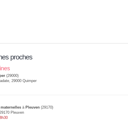
nes proches
ines
per
(29000)
Sadate, 29000 Quimper
 maternelles
à
Pleuven
(29170)
 29170 Pleuven
 8h30