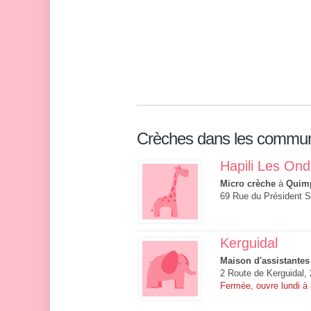
Crèches dans les commu
Hapili Les Ond
Micro crèche
à
Quim
69 Rue du Président 
Kerguidal
Maison d'assistantes
2 Route de Kerguidal,
Fermée, ouvre lundi à