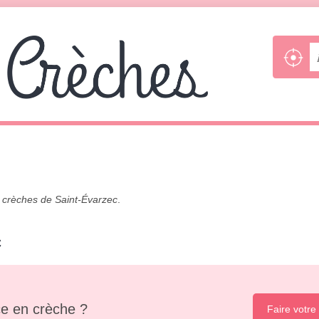
s
crèches de Saint-Évarzec
.
c
e en crèche ?
Faire votre