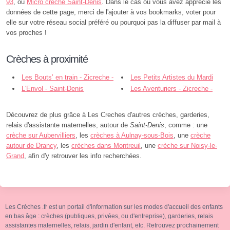
93
, ou
Micro crèche Saint-Denis
. Dans le cas ou vous avez apprécié les
données de cette page, merci de l'ajouter à vos bookmarks, voter pour
elle sur votre réseau social préféré ou pourquoi pas la diffuser par mail à
vos proches !
Crèches à proximité
Les Bouts’ en train - Zicreche -
Les Petits Artistes du Mardi
Douai
L'Envol - Saint-Denis
Pierrefitt - Saint-Denis
Les Aventuriers - Zicreche -
Saint-Denis
Découvrez de plus grâce à Les Creches d'autres crèches, garderies,
relais d'assistante maternelles, autour de
Saint-Denis
, comme : une
crèche sur Aubervilliers
, les
crèches à Aulnay-sous-Bois
, une
crèche
autour de Drancy
, les
crèches dans Montreuil
, une
crèche sur Noisy-le-
Grand
, afin d'y retrouver les info recherchées.
Les Crèches .fr est un portail d'information sur les modes d'accueil des enfants
en bas âge : crèches (publiques, privées, ou d'entreprise), garderies, relais
assistantes maternelles, relais, jardin d'enfant, etc. Retrouvez prochainement