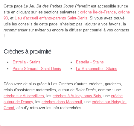
Cette page
Le Jeu Dit des Petites Joues Pierrefitt
est accessible sur ce
site en cliquant sur les sections suivantes :
crèche Île-de-France
,
crèche
93
, et
Lieu d'accueil enfants-parents Saint-Denis
. Si vous avez trouvé
utile les conseils de cette page, n'hésitez pas l'ajouter à vos favoris, la
recommander
sur
twitter
ou encore la diffuser par courriel à vos contacts
!
Crèches à proximité
Estrella - Stains
Estrella - Stains
Pierre Sémard - Saint-Denis
La Maisonnette - Stains
Découvrez de plus grâce à Les Creches d'autres crèches, garderies,
relais d'assistante maternelles, autour de
Saint-Denis
, comme : une
crèche sur Aubervilliers
, les
crèches à Aulnay-sous-Bois
, une
crèche
autour de Drancy
, les
crèches dans Montreuil
, une
crèche sur Noisy-le-
Grand
, afin d'y retrouver les info recherchées.