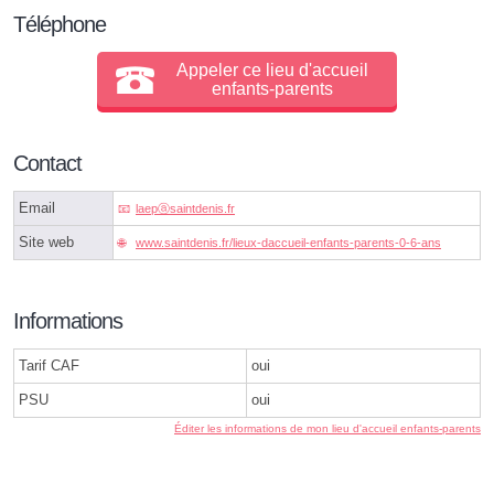
Téléphone
Appeler ce lieu d'accueil
enfants-parents
Contact
Email
laepⓐsaintdenis.fr
Site web
www.saintdenis.fr/lieux-daccueil-enfants-parents-0-6-ans
Informations
Tarif CAF
oui
PSU
oui
Éditer les informations de mon lieu d'accueil enfants-parents