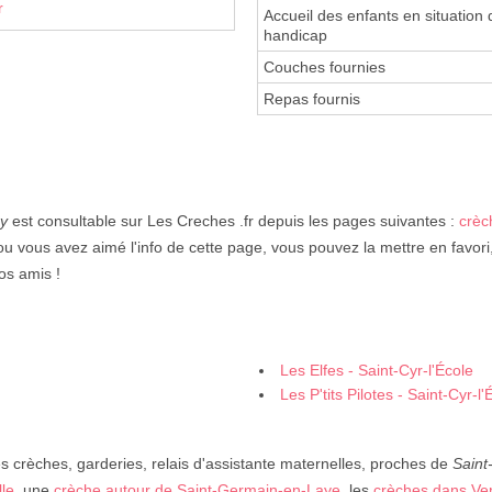
r
Accueil des enfants en situation 
handicap
Couches fournies
Repas fournis
y
est consultable sur Les Creches .fr depuis les pages suivantes :
crèc
ou vous avez aimé l'info de cette page, vous pouvez la mettre en favori
os amis !
Les Elfes - Saint-Cyr-l'École
Les P'tits Pilotes - Saint-Cyr-l'
 crèches, garderies, relais d'assistante maternelles, proches de
Saint
lle
, une
crèche autour de Saint-Germain-en-Laye
, les
crèches dans Ver