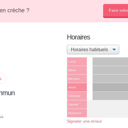
en crèche ?
Faire votr
Horaires
Lundi
Mardi
ps
Mercredi
Jeudi
ommun
Vendredi
Samedi
Dimanche
ova
Signaler une erreur