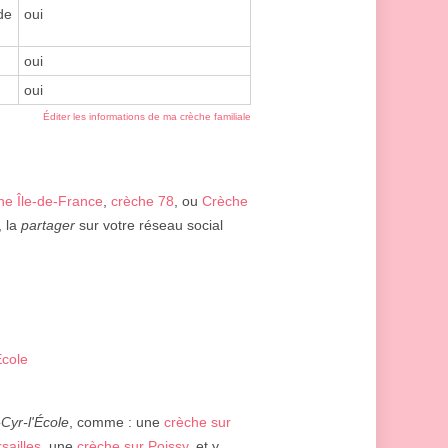
de
oui
oui
oui
Éditer les informations de ma crèche familiale
he Île-de-France
,
crèche 78
, ou
Crèche
, la
partager
sur votre réseau social
École
-Cyr-l'École
, comme : une
crèche sur
sailles
, une
crèche sur Poissy
, et y