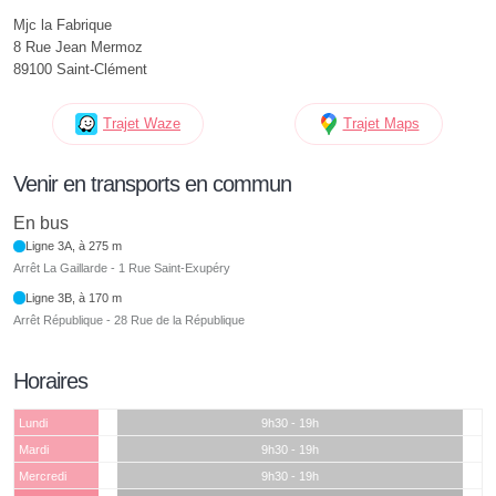
Mjc la Fabrique
8 Rue Jean Mermoz
89100 Saint-Clément
Trajet Waze
Trajet Maps
Venir en transports en commun
En bus
Ligne 3A, à 275 m
Arrêt La Gaillarde - 1 Rue Saint-Exupéry
Ligne 3B, à 170 m
Arrêt République - 28 Rue de la République
Horaires
Lundi
9h30 - 19h
Mardi
9h30 - 19h
Mercredi
9h30 - 19h