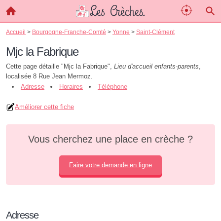
Accueil
>
Bourgogne-Franche-Comté
>
Yonne
>
Saint-Clément
Mjc la Fabrique
Cette page détaille "Mjc la Fabrique",
Lieu d'accueil enfants-parents
,
localisée 8 Rue Jean Mermoz.
Adresse
Horaires
Téléphone
Améliorer cette fiche
Vous cherchez une place en crèche ?
Faire votre demande en ligne
Adresse