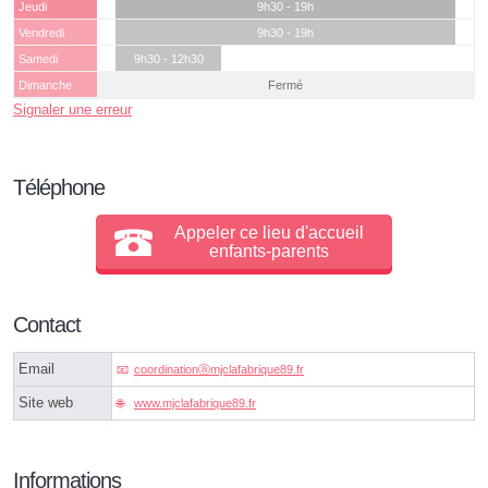
Jeudi
9h30 - 19h
Vendredi
9h30 - 19h
Samedi
9h30 - 12h30
Dimanche
Fermé
Signaler une erreur
Téléphone
Appeler ce lieu d'accueil
enfants-parents
Contact
Email
coordinationⓐmjclafabrique89.fr
Site web
www.mjclafabrique89.fr
Informations