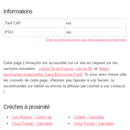
Informations
Tarif CAF
oui
PSU
oui
Éditer les informations de mon relais assistantes maternelles
Cette page
L'Amaryllis
est accessible sur ce site en cliquant sur les
sections suivantes :
crèche Île-de-France
,
crèche 95
, et
Relais
assistantes maternelles Saint-Brice-sous-Forêt
. Si vous avez trouvé utile
les conseils de cette page, n'hésitez pas l'ajouter à vos favoris, la
recommander
sur
twitter
ou encore la diffuser par courriel à vos contacts
!
Crèches à proximité
Les Muriers - Centre de
Cybèle - Sarcelles
l'Enfance - Saint-Brice-sous-Forêt
Flora Tristan - Sarcelles
Flora Tristan - Sarcelles