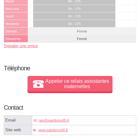
Mardi
9h - 17h
Mercredi
9h - 17h
Jeudi
9h - 17h
Vendredi
9h - 17h
Samedi
Fermé
Dimanche
Fermé
Signaler une erreur
Téléphone
Appeler ce relais assistantes
maternelles
Contact
Email
ramⓐsaintbrice95.fr
Site web
www.saintbrice95.fr