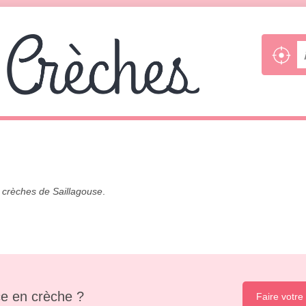
s
crèches de Saillagouse
.
e en crèche ?
Faire votre