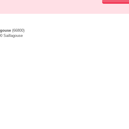
agouse
(66800)
00 Saillagouse