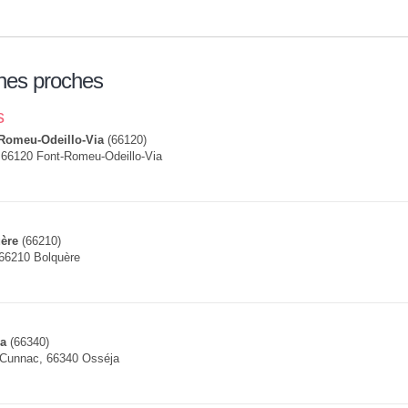
nes proches
s
Romeu-Odeillo-Via
(66120)
 66120 Font-Romeu-Odeillo-Via
ère
(66210)
 66210 Bolquère
a
(66340)
 Cunnac, 66340 Osséja