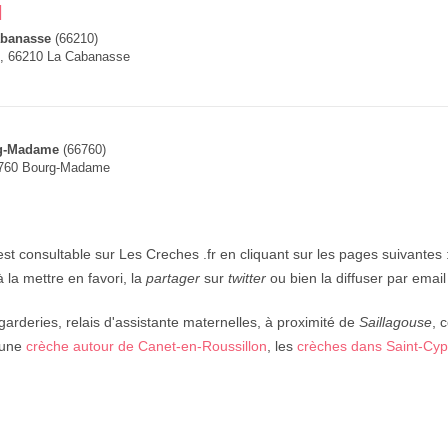
l
abanasse
(66210)
, 66210 La Cabanasse
g-Madame
(66760)
6760 Bourg-Madame
st consultable sur Les Creches .fr en cliquant sur les pages suivantes 
 la mettre en favori, la
partager
sur
twitter
ou bien la diffuser par email
garderies, relais d'assistante maternelles, à proximité de
Saillagouse
, 
 une
crèche autour de Canet-en-Roussillon
, les
crèches dans Saint-Cyp