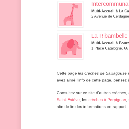
Intercommuna
Multi-Accueil
à
La C
2 Avenue de Cerdagne
La Ribambelle
Multi-Accueil
à
Bour
1 Place Catalogne, 6
Cette page
les crèches de Saillagouse
e
avez aimé l'info de cette page, pensez à
Consultez sur ce site d'autres crèches, 
Saint-Estève
, les
crèches à Perpignan
,
afin de lire les informations en rapport.