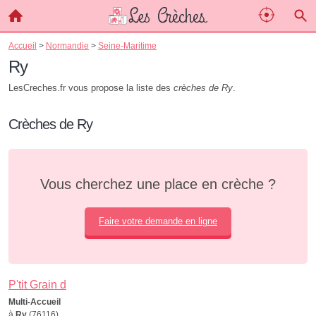
Accueil
>
Normandie
>
Seine-Maritime
Ry
LesCreches.fr vous propose la liste des
crèches de Ry
.
Crèches de Ry
Vous cherchez une place en crèche ?
Faire votre demande en ligne
P'tit Grain d
Multi-Accueil
à
Ry
(76116)