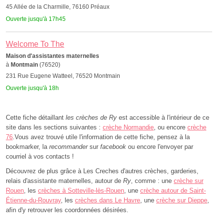
45 Allée de la Charmille, 76160 Préaux
Ouverte jusqu'à 17h45
Welcome To The
Maison d'assistantes maternelles
à
Montmain
(76520)
231 Rue Eugene Watteel, 76520 Montmain
Ouverte jusqu'à 18h
Cette fiche détaillant
les crèches de Ry
est accessible à l'intérieur de ce
site dans les sections suivantes :
crèche Normandie
, ou encore
crèche
76
.Vous avez trouvé utile l'information de cette fiche, pensez à la
bookmarker, la
recommander
sur
facebook
ou encore l'envoyer par
courriel à vos contacts !
Découvrez de plus grâce à Les Creches d'autres crèches, garderies,
relais d'assistante maternelles, autour de
Ry
, comme : une
crèche sur
Rouen
, les
crèches à Sotteville-lès-Rouen
, une
crèche autour de Saint-
Étienne-du-Rouvray
, les
crèches dans Le Havre
, une
crèche sur Dieppe
,
afin d'y retrouver les coordonnées désirées.