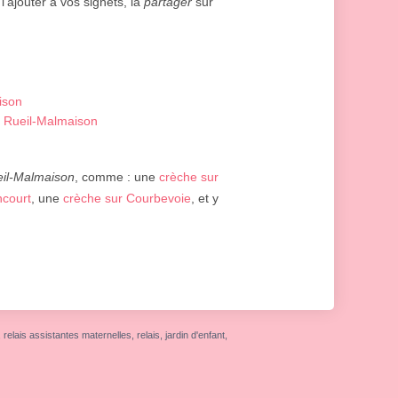
 l'ajouter à vos signets, la
partager
sur
ison
- Rueil-Malmaison
il-Malmaison
, comme : une
crèche sur
ncourt
, une
crèche sur Courbevoie
, et y
elais assistantes maternelles, relais, jardin d'enfant,