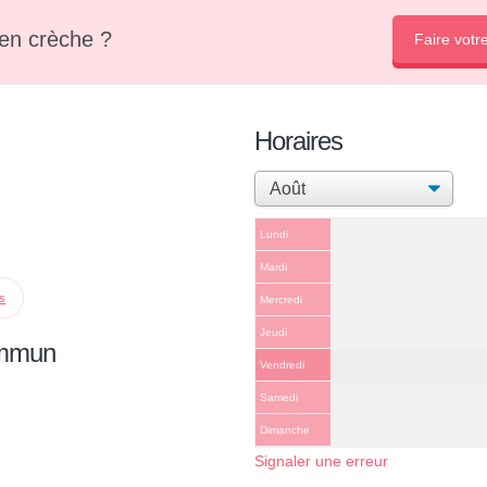
en crèche ?
Faire votr
Horaires
Lundi
Mardi
ps
Mercredi
Jeudi
ommun
Vendredi
Samedi
Dimanche
Signaler une erreur