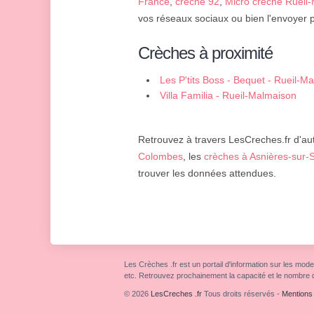
France
,
crèche 92
,
Micro crèche Rueil
vos réseaux sociaux ou bien l'envoyer p
Crèches à proximité
Les P'tits Boss - Bequet - Rueil-M
Villa Familia - Rueil-Malmaison
Retrouvez à travers LesCreches.fr d'aut
Colombes
, les
crèches à Asnières-sur-
trouver les données attendues.
Les Crèches .fr est un portail d'information sur les mode
etc. Retrouvez prochainement la capacité et le nombre 
© 2026
LesCreches .fr
Tous droits réservés
-
Mentions 