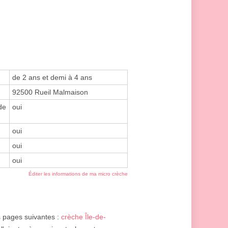
de 2 ans et demi à 4 ans
92500 Rueil Malmaison
de
oui
oui
oui
oui
Éditer les informations de ma micro crèche
es pages suivantes :
crèche Île-de-