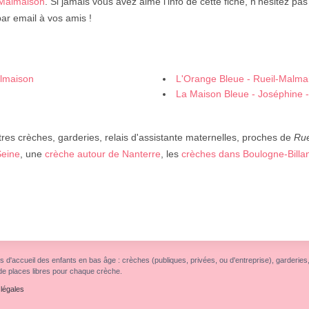
-Malmaison
. Si jamais vous avez aimé l'info de cette fiche, n'hésitez pas
ar email à vos amis !
almaison
L'Orange Bleue - Rueil-Malma
La Maison Bleue - Joséphine 
res crèches, garderies, relais d'assistante maternelles, proches de
Rue
Seine
, une
crèche autour de Nanterre
, les
crèches dans Boulogne-Billa
s d'accueil des enfants en bas âge : crèches (publiques, privées, ou d'entreprise), garderies, r
de places libres pour chaque crèche.
légales