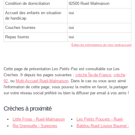
Condition de domiciliation
92500 Rueil Malmaison
Accueil des enfants en situation
oui
de handicap
Couches fournies
oui
Repas fournis
oui
Éditer les informations de mon multi-accueil
Cette page de présentation
Les Petits Pas
est consultable sur Les
Creches .fr depuis les pages suivantes :
crèche Île-de-France
,
crèche
92
, ou
Multi-Accueil Rueil-Malmaison
. Dans le cas ou vous avez aimé
l'information de cette page, vous pouvez la mettre en favori, la
partager
sur votre réseau social préféré ou bien la diffuser par email à vos amis !
Crèches à proximité
Little Frogs - Rueil-Malmaison
Les Petits Poucets - Rueil-
Roi Grenouille - Suresnes
Malmaison
Babilou Rueil Louise Baumel -
Rueil-Malmaison