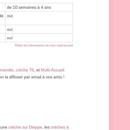
de 10 semaines à 4 ans
de
oui
oui
oui
Éditer les informations de mon multi-accueil
rmandie
,
crèche 76
, et
Multi-Accueil
n la diffuser par email à vos amis !
 une
crèche sur Dieppe
, les
crèches à