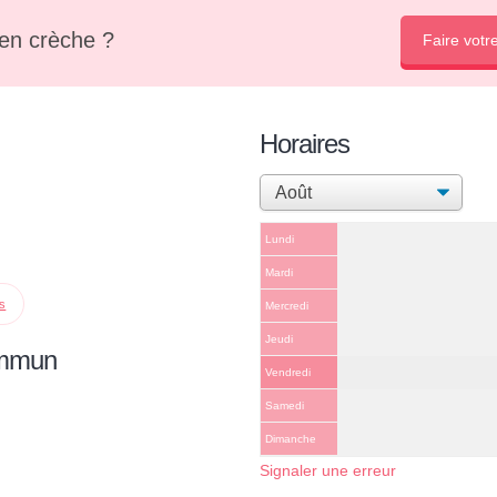
en crèche ?
Faire votr
Horaires
Lundi
Mardi
ps
Mercredi
Jeudi
ommun
Vendredi
Samedi
Dimanche
Signaler une erreur