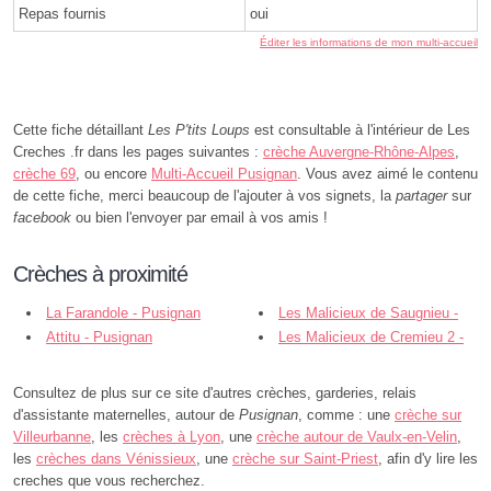
Repas fournis
oui
Éditer les informations de mon multi-accueil
Cette fiche détaillant
Les P'tits Loups
est consultable à l'intérieur de Les
Creches .fr dans les pages suivantes :
crèche Auvergne-Rhône-Alpes
,
crèche 69
, ou encore
Multi-Accueil Pusignan
. Vous avez aimé le contenu
de cette fiche, merci beaucoup de l'ajouter à vos signets, la
partager
sur
facebook
ou bien l'envoyer par email à vos amis !
Crèches à proximité
La Farandole - Pusignan
Les Malicieux de Saugnieu -
Attitu - Pusignan
Pusignan
Les Malicieux de Cremieu 2 -
Janneyrias
Consultez de plus sur ce site d'autres crèches, garderies, relais
d'assistante maternelles, autour de
Pusignan
, comme : une
crèche sur
Villeurbanne
, les
crèches à Lyon
, une
crèche autour de Vaulx-en-Velin
,
les
crèches dans Vénissieux
, une
crèche sur Saint-Priest
, afin d'y lire les
creches que vous recherchez.