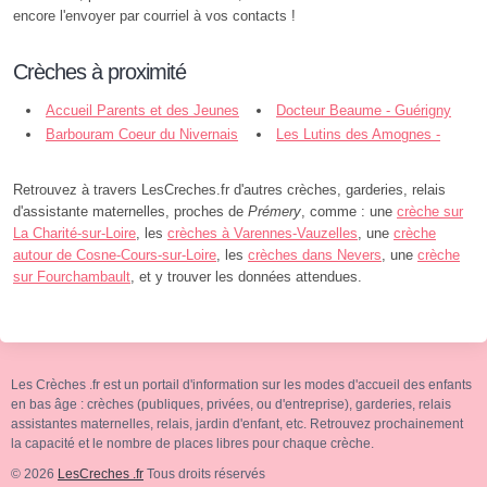
encore l'envoyer par courriel à vos contacts !
Crèches à proximité
Accueil Parents et des Jeunes
Docteur Beaume - Guérigny
Enfants - Prémery
Barbouram Coeur du Nivernais
Les Lutins des Amognes -
- Saint-Saulge
Saint-Benin-d'Azy
Retrouvez à travers LesCreches.fr d'autres crèches, garderies, relais
d'assistante maternelles, proches de
Prémery
, comme : une
crèche sur
La Charité-sur-Loire
, les
crèches à Varennes-Vauzelles
, une
crèche
autour de Cosne-Cours-sur-Loire
, les
crèches dans Nevers
, une
crèche
sur Fourchambault
, et y trouver les données attendues.
Les Crèches .fr est un portail d'information sur les modes d'accueil des enfants
en bas âge : crèches (publiques, privées, ou d'entreprise), garderies, relais
assistantes maternelles, relais, jardin d'enfant, etc. Retrouvez prochainement
la capacité et le nombre de places libres pour chaque crèche.
© 2026
LesCreches .fr
Tous droits réservés