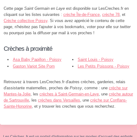
Cette page
Saint Germain en Laye
est disponible sur LesCreches.fr en
cliquant sur les listes suivantes :
crèche Île-de-France
,
crèche 78
, et
Crèche collective Poissy
. Si vous avez apprécié le contenu de cette
page, n'hésitez pas l'ajouter à vos bookmarks, voter pour elle sur
twitter
ou pourquoi pas la diffuser par mail à vos proches !
Crèches à proximité
Asa Baby Papillon - Poissy
Saint Louis - Poissy
Gaston Variot Site Pom
Les Petits Poissons - Poissy
Cannelle - Poissy
Retrouvez à travers LesCreches.fr d'autres crèches, garderies, relais
d'assistante maternelles, proches de
Poissy
, comme : une
crèche sur
Mantes-la-Jolie
, les
crèches à Saint-Germain-en-Laye
, une
crèche autour
de Sartrouville
, les
crèches dans Versailles
, une
crèche sur Conflans-
Sainte-Honorine
, et y trouver les creches que vous recherchez.
Les Crèches .fr est un portail d'information sur les modes d'accueil des enfants