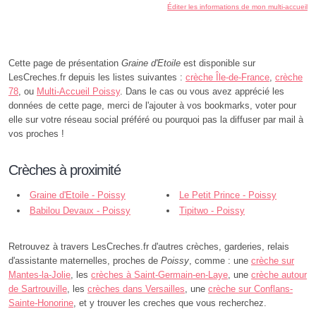
Éditer les informations de mon multi-accueil
Cette page de présentation
Graine d'Etoile
est disponible sur
LesCreches.fr depuis les listes suivantes :
crèche Île-de-France
,
crèche
78
, ou
Multi-Accueil Poissy
. Dans le cas ou vous avez apprécié les
données de cette page, merci de l'ajouter à vos bookmarks, voter pour
elle sur votre réseau social préféré ou pourquoi pas la diffuser par mail à
vos proches !
Crèches à proximité
Graine d'Etoile - Poissy
Le Petit Prince - Poissy
Babilou Devaux - Poissy
Tipitwo - Poissy
Retrouvez à travers LesCreches.fr d'autres crèches, garderies, relais
d'assistante maternelles, proches de
Poissy
, comme : une
crèche sur
Mantes-la-Jolie
, les
crèches à Saint-Germain-en-Laye
, une
crèche autour
de Sartrouville
, les
crèches dans Versailles
, une
crèche sur Conflans-
Sainte-Honorine
, et y trouver les creches que vous recherchez.