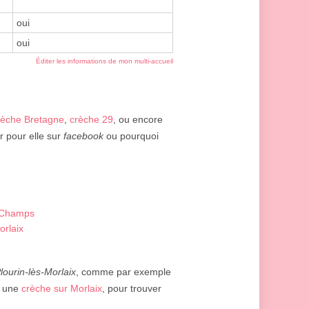
oui
oui
Éditer les informations de mon multi-accueil
rèche Bretagne
,
crèche 29
, ou encore
r pour elle sur
facebook
ou pourquoi
s-Champs
orlaix
lourin-lès-Morlaix
, comme par exemple
, une
crèche sur Morlaix
, pour trouver