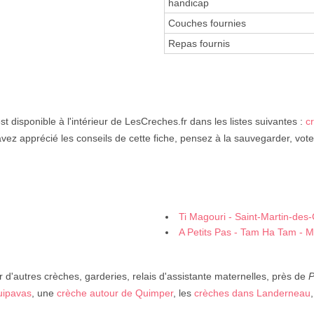
handicap
Couches fournies
Repas fournis
st disponible à l'intérieur de LesCreches.fr dans les listes suivantes :
c
avez apprécié les conseils de cette fiche, pensez à la sauvegarder, vote
Ti Magouri - Saint-Martin-de
A Petits Pas - Tam Ha Tam - M
 d'autres crèches, garderies, relais d'assistante maternelles, près de
P
uipavas
, une
crèche autour de Quimper
, les
crèches dans Landerneau