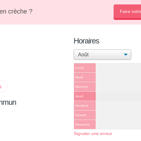
en crèche ?
Faire votr
Horaires
Lundi
Mardi
ps
Mercredi
Jeudi
ommun
Vendredi
Samedi
Dimanche
Signaler une erreur