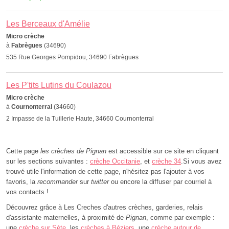
Les Berceaux d'Amélie
Micro crèche
à
Fabrègues
(34690)
535 Rue Georges Pompidou, 34690 Fabrègues
Les P'tits Lutins du Coulazou
Micro crèche
à
Cournonterral
(34660)
2 Impasse de la Tuillerie Haute, 34660 Cournonterral
Cette page
les crèches de Pignan
est accessible sur ce site en cliquant
sur les sections suivantes :
crèche Occitanie
, et
crèche 34
.Si vous avez
trouvé utile l'information de cette page, n'hésitez pas l'ajouter à vos
favoris, la
recommander
sur
twitter
ou encore la diffuser par courriel à
vos contacts !
Découvrez grâce à Les Creches d'autres crèches, garderies, relais
d'assistante maternelles, à proximité de
Pignan
, comme par exemple :
une
crèche sur Sète
, les
crèches à Béziers
, une
crèche autour de