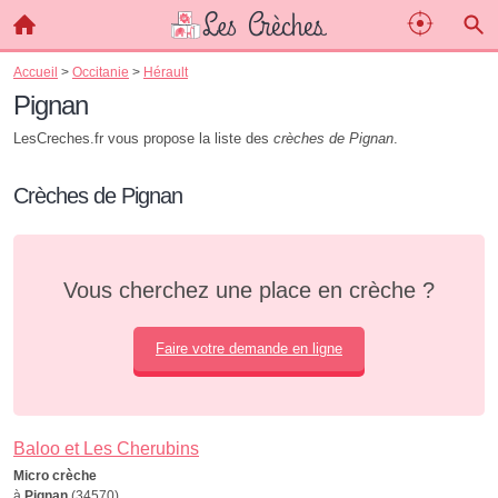
Accueil
>
Occitanie
>
Hérault
Pignan
LesCreches.fr vous propose la liste des
crèches de Pignan
.
Crèches de Pignan
Vous cherchez une place en crèche ?
Faire votre demande en ligne
Baloo et Les Cherubins
Micro crèche
à
Pignan
(34570)