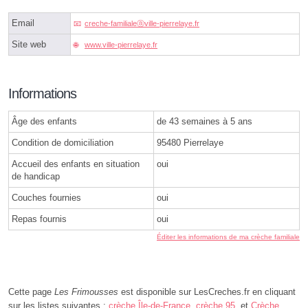
Email
creche-familialeⓐville-pierrelaye.fr
Site web
www.ville-pierrelaye.fr
Informations
Âge des enfants
de 43 semaines à 5 ans
Condition de domiciliation
95480 Pierrelaye
Accueil des enfants en situation
oui
de handicap
Couches fournies
oui
Repas fournis
oui
Éditer les informations de ma crèche familiale
Cette page
Les Frimousses
est disponible sur LesCreches.fr en cliquant
sur les listes suivantes :
crèche Île-de-France
,
crèche 95
, et
Crèche