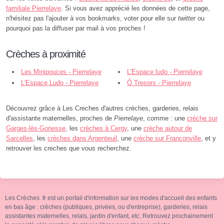
familiale Pierrelaye
. Si vous avez apprécié les données de cette page,
n'hésitez pas l'ajouter à vos bookmarks, voter pour elle sur
twitter
ou
pourquoi pas la diffuser par mail à vos proches !
Crèches à proximité
Les Minipouces - Pierrelaye
L'Espace ludo - Pierrelaye
L'Espace Ludo - Pierrelaye
Ô Tresors - Pierrelaye
Découvrez grâce à Les Creches d'autres crèches, garderies, relais
d'assistante maternelles, proches de
Pierrelaye
, comme : une
crèche sur
Garges-lès-Gonesse
, les
crèches à Cergy
, une
crèche autour de
Sarcelles
, les
crèches dans Argenteuil
, une
crèche sur Franconville
, et y
retrouver les creches que vous recherchez.
Les Crèches .fr est un portail d'information sur les modes d'accueil des enfants
en bas âge : crèches (publiques, privées, ou d'entreprise), garderies, relais
assistantes maternelles, relais, jardin d'enfant, etc. Retrouvez prochainement