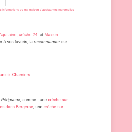
es informations de ma maison d'assistantes maternelles
Aquitaine
,
crèche 24
, et
Maison
er à vos favoris, la
recommander
sur
ounieix-Chamiers
e
Périgueux
, comme : une
crèche sur
es dans Bergerac
, une
crèche sur