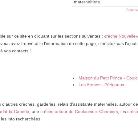
maternel•le•s
Éditer l
le sur ce site en cliquant sur les sections suivantes :
crèche Nouvelle-
i vous avez trouvé utile l'information de cette page, n'hésitez pas l'ajout
 à vos contacts !
Maison du Petit Prince - Coul
Les Arenes - Périgueux
d'autres crèches, garderies, relais d'assistante maternelles, autour d
arlat-la-Canéda
, une
crèche autour de Coulounieix-Chamiers
, les
crèch
r les info recherchées.