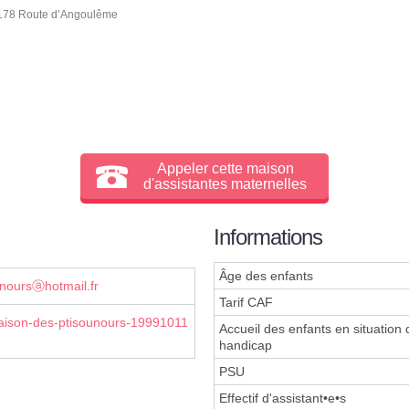
 178 Route d’Angoulême
Appeler cette maison
d'assistantes maternelles
Informations
Âge des enfants
noursⓐhotmail.fr
Tarif CAF
ison-des-ptisounours-19991011
Accueil des enfants en situation 
handicap
PSU
Effectif d'assistant•e•s