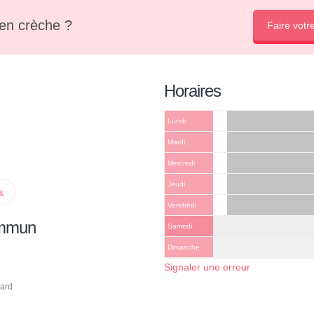
en crèche ?
Faire votr
Horaires
Lundi
Mardi
Mercredi
Jeudi
ps
Vendredi
ommun
Samedi
Dimanche
Signaler une erreur
mard