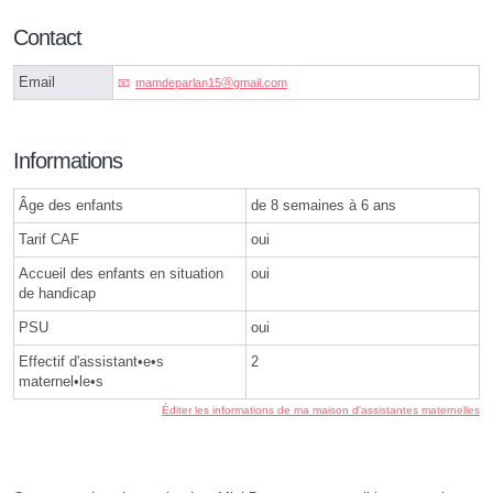
Contact
Email
mamdeparlan15ⓐgmail.com
Informations
Âge des enfants
de 8 semaines à 6 ans
Tarif CAF
oui
Accueil des enfants en situation
oui
de handicap
PSU
oui
Effectif d'assistant•e•s
2
maternel•le•s
Éditer les informations de ma maison d'assistantes maternelles