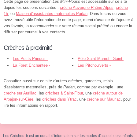
Cette page de présentation
Les Mini-Pouss
est accessible sur ce site
depuis les sections suivantes :
crèche Auvergne-Rhône-Alpes
,
crèche
15
, ou
Maison d'assistantes maternelles Parlan
. Dans le cas ou vous
avez trouvé utile l'information de cette page, merci d'avance de l'ajouter à
vos favoris, la
recommander
sur votre réseau social préféré ou encore la
diffuser par courriel à vos contacts !
Crèches à proximité
Les Petits Princes -
Pôle Saint Mamet - Saint-
Latronquière
La Foret Enchantee -
Mamet-la-Salvetat
Les Pitchou'verts -
Sousceyrac-en-Quercy
Laroquebrou
Consultez aussi sur ce site d'autres crèches, garderies, relais
d'assistante maternelles, près de
Parlan
, comme par exemple : une
crèche sur Aurillac
, les
crèches à Saint-Flour
, une
crèche autour de
Arpajon-sur-Cère
, les
crèches dans Ytrac
, une
crèche sur Mauriac
, pour
lire les informations en rapport.
Les Crèches .fr est un portail d'information sur les modes d'accueil des enfants