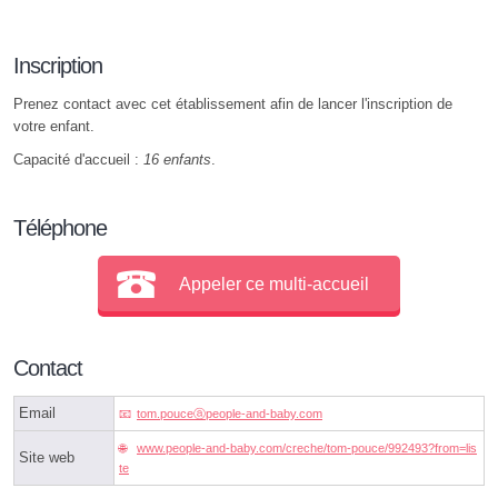
Inscription
Prenez contact avec cet établissement afin de lancer l'inscription de
votre enfant.
Capacité d'accueil :
16 enfants
.
Téléphone
Appeler ce multi-accueil
Contact
Email
tom.pouceⓐpeople-and-baby.com
www.people-and-baby.com/creche/tom-pouce/992493?from=lis
Site web
te