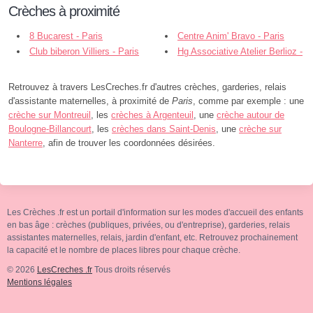
Crèches à proximité
8 Bucarest - Paris
Centre Anim' Bravo - Paris
Club biberon Villiers - Paris
Hg Associative Atelier Berlioz -
Paris
Retrouvez à travers LesCreches.fr d'autres crèches, garderies, relais
d'assistante maternelles, à proximité de
Paris
, comme par exemple : une
crèche sur Montreuil
, les
crèches à Argenteuil
, une
crèche autour de
Boulogne-Billancourt
, les
crèches dans Saint-Denis
, une
crèche sur
Nanterre
, afin de trouver les coordonnées désirées.
Les Crèches .fr est un portail d'information sur les modes d'accueil des enfants
en bas âge : crèches (publiques, privées, ou d'entreprise), garderies, relais
assistantes maternelles, relais, jardin d'enfant, etc. Retrouvez prochainement
la capacité et le nombre de places libres pour chaque crèche.
© 2026
LesCreches .fr
Tous droits réservés
Mentions légales