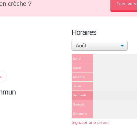
en crèche ?
Faire votr
Horaires
Lundi
Mardi
ps
Mercredi
Jeudi
ommun
Vendredi
Samedi
Dimanche
Signaler une erreur