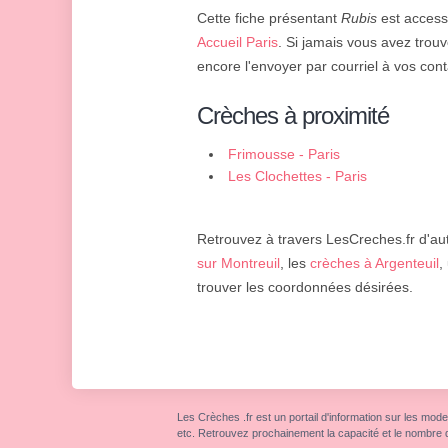
Cette fiche présentant
Rubis
est accessi
Accueil Paris
. Si jamais vous avez trouv
encore l'envoyer par courriel à vos cont
Crèches à proximité
Frimousse - Paris
Les Clochettes - Paris
Retrouvez à travers LesCreches.fr d'aut
sur Montreuil
, les
crèches à Argenteuil
,
trouver les coordonnées désirées.
Les Crèches .fr est un portail d'information sur les mode
etc. Retrouvez prochainement la capacité et le nombre 