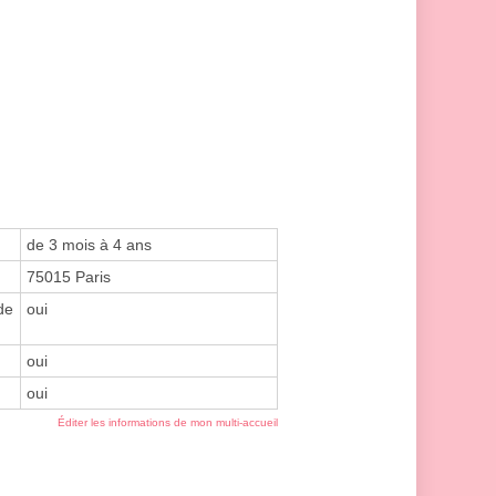
de 3 mois à 4 ans
75015 Paris
de
oui
oui
oui
Éditer les informations de mon multi-accueil