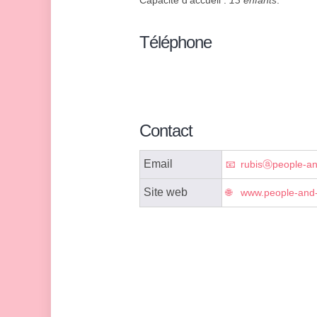
Capacité d'accueil :
13 enfants
.
Téléphone
Contact
Email
rubisⓐpeople-a
Site web
www.people-and