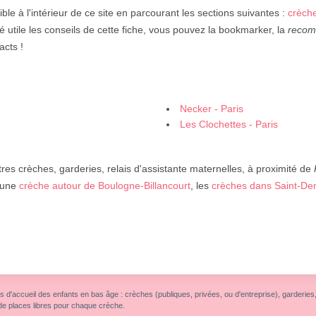
ble à l'intérieur de ce site en parcourant les sections suivantes :
crèche
é utile les conseils de cette fiche, vous pouvez la bookmarker, la
reco
acts !
Necker - Paris
Les Clochettes - Paris
res crèches, garderies, relais d'assistante maternelles, à proximité de
 une
crèche autour de Boulogne-Billancourt
, les
crèches dans Saint-De
s d'accueil des enfants en bas âge : crèches (publiques, privées, ou d'entreprise), garderies, r
de places libres pour chaque crèche.