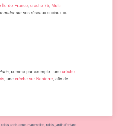
 Île-de-France
,
crèche 75
,
Multi-
mmander
sur vos réseaux sociaux ou
Paris
, comme par exemple : une
crèche
nis
, une
crèche sur Nanterre
, afin de
elais assistantes maternelles, relais, jardin d'enfant,