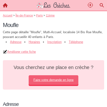
Accueil
>
Île-de-France
>
Paris
>
11ème
Moufle
Cette page détaille "Moufle",
Multi-Accueil
, localisée 14 Bis Rue Moufle,
pouvant accueillir 40 enfants à Paris.
Adresse
Horaires
Inscription
Téléphone
Améliorer cette fiche
Vous cherchez une place en crèche ?
Faire votre demande en ligne
Adresse