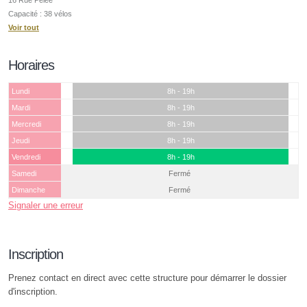
Capacité : 38 vélos
Voir tout
Horaires
Lundi
8h - 19h
Mardi
8h - 19h
Mercredi
8h - 19h
Jeudi
8h - 19h
Vendredi
8h - 19h
Samedi
Fermé
Dimanche
Fermé
Signaler une erreur
Inscription
Prenez contact en direct avec cette structure pour démarrer le dossier
d'inscription.