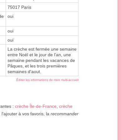
75017 Paris
de
oui
oui
oui
La crèche est fermée une semaine
entre Noël et le jour de l'an, une
semaine pendant les vacances de
Pâques, et les trois premières
semaines d'aout.
Éditer les informations de mon multi-accueil
vantes :
crèche Île-de-France
,
crèche
'ajouter à vos favoris, la
recommander