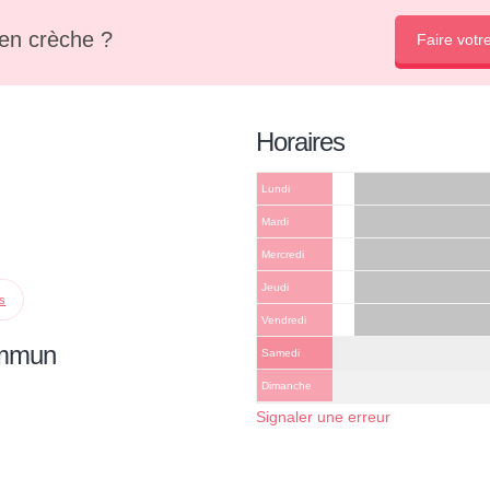
en crèche ?
Faire votr
Horaires
Lundi
Mardi
Mercredi
Jeudi
ps
Vendredi
ommun
Samedi
Dimanche
Signaler une erreur