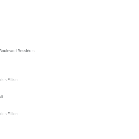
3 Boulevard Bessières
les Fillion
lt
les Fillion