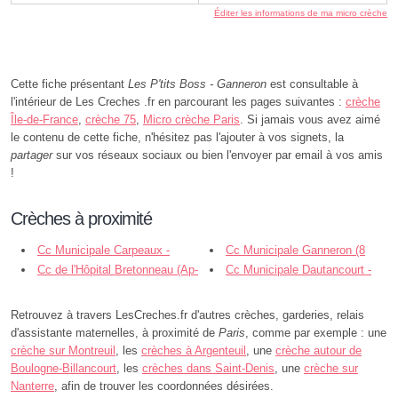
Éditer les informations de ma micro crèche
Cette fiche présentant
Les P'tits Boss - Ganneron
est consultable à
l'intérieur de Les Creches .fr en parcourant les pages suivantes :
crèche
Île-de-France
,
crèche 75
,
Micro crèche Paris
. Si jamais vous avez aimé
le contenu de cette fiche, n'hésitez pas l'ajouter à vos signets, la
partager
sur vos réseaux sociaux ou bien l'envoyer par email à vos amis
!
Crèches à proximité
Cc Municipale Carpeaux -
Cc Municipale Ganneron (8
Paris
Cc de l'Hôpital Bretonneau (Ap-
Passage Ganneron - Paris
Cc Municipale Dautancourt -
Hp - Paris
Paris
Retrouvez à travers LesCreches.fr d'autres crèches, garderies, relais
d'assistante maternelles, à proximité de
Paris
, comme par exemple : une
crèche sur Montreuil
, les
crèches à Argenteuil
, une
crèche autour de
Boulogne-Billancourt
, les
crèches dans Saint-Denis
, une
crèche sur
Nanterre
, afin de trouver les coordonnées désirées.