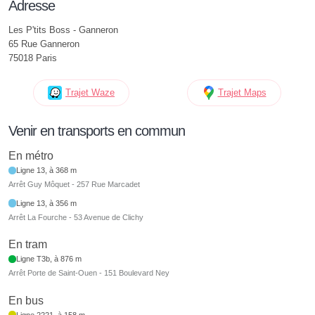
Adresse
Les P'tits Boss - Ganneron
65 Rue Ganneron
75018 Paris
Trajet Waze
Trajet Maps
Venir en transports en commun
En métro
Ligne 13, à 368 m
Arrêt Guy Môquet - 257 Rue Marcadet
Ligne 13, à 356 m
Arrêt La Fourche - 53 Avenue de Clichy
En tram
Ligne T3b, à 876 m
Arrêt Porte de Saint-Ouen - 151 Boulevard Ney
En bus
Ligne 2221, à 158 m